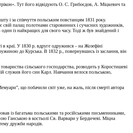
ікон». Тут його відвідують О. С. Грибоєдов, А. Міцкевич та
ешту і за співчуття польським повстанцям 1831 року.
ає свій палац полотнами старовинних і сучасних художників,
– один із найкращих для свого часу. Тоді ж був знайдений і
 в краї. У 1830 р. вдруге одружився – на Жозефіні
ружиною до Курська. В 1832 р., повернувшись із заслання, він
товариства сільського господарства, розводить у Коростишеві
кій служив його син Карл. Навчання велося польською,
емуари”, що побачили світ уже, на жаль, після смерті автора
ював із багатьма польськими та російськими письменниками,
іною Ганською в костьолі Св. Варвари у Бердичеві. Міцна
 тему дружби народів.