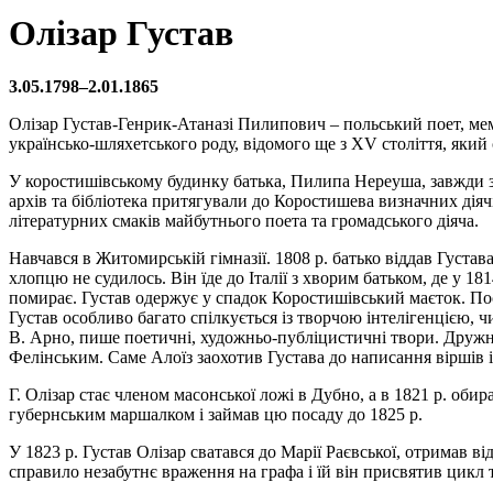
Олізар Густав
3.05.1798–2.01.1865
Олізар Густав-Генрик-Атаназі Пилипович – польський поет, мем
українсько-шляхетського роду, відомого ще з ХV століття, який
У коростишівському будинку батька, Пилипа Нереуша, завжди з
архів та бібліотека притягували до Коростишева визначних дія
літературних смаків майбутнього поета та громадського діяча.
Навчався в Житомирській гімназії. 1808 р. батько віддав Густа
хлопцю не судилось. Він їде до Італії з хворим батьком, де у 18
помирає. Густав одержує у спадок Коростишівський маєток. По
Густав особливо багато спілкується із творчою інтелігенцією, ч
B. Арно, пише поетичні, художньо-публіцистичні твори. Дружн
Фелінським. Саме Алоїз заохотив Густава до написання віршів 
Г. Олізар стає членом масонської ложі в Дубно, а в 1821 р. о
губернським маршалком і займав цю посаду до 1825 р.
У 1823 р. Густав Олізар сватався до Марії Раєвської, отримав 
справило незабутнє враження на графа і їй він присвятив цикл т