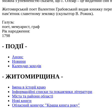
Можна з упевненістю сказати, що Г. Олізар – це видатний син п
Житомирський поет Валентин Грабовський видав книжку переклад
пам’ятник славетному земляку (скульптор В. Рожик).
Галузь:
поет, мемуарист, граф
Рік народження:
1798
- ПОДІЇ -
Анонс
Новини
Календар заходів
- ЖИТОМИРЩИНА -
Імена в історії краю
Інформаційні списки та покажчики літератури
Міста та райони області
Нові книги
Обласний конкурс "Краща книга року"