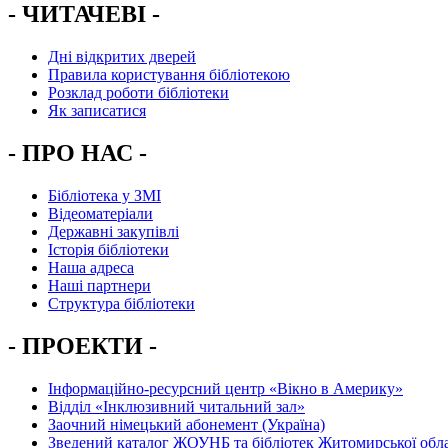
- ЧИТАЧЕВІ -
Дні відкритих дверей
Правила користування бібліотекою
Розклад роботи бібліотеки
Як записатися
- ПРО НАС -
Бібліотека у ЗМІ
Відеоматеріали
Державні закупівлі
Історія бібліотеки
Наша адреса
Наші партнери
Структура бібліотеки
- ПРОЕКТИ -
Інформаційно-ресурсний центр «Вікно в Америку»
Вiддiл «Інклюзивний читальний зал»
Заочний німецький абонемент (Україна)
Зведений каталог ЖОУНБ та бібліотек Житомирської обла