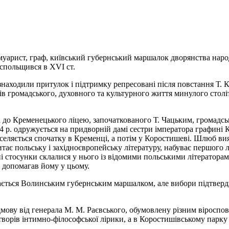
уарист, граф, київський губернський маршалок дворянства народ
 спольщився в ХVІ ст.
находили притулок і підтримку репресовані після повстання Т.
чів громадського, духовного та культурного життя минулого стол
ва до Кременецького ліцею, започаткованого Т. Чацьким, громадс
14 р. одружується на придворній дамі сестри імператора графині К
селяється спочатку в Кременці, а потім у Коростишеві. Шлюб ви
итає польську і західноєвропейську літературу, набуває першого 
і стосунки склалися у нього із відомими польськими літератора
і допомагав йому у цьому.
бирається Волинським губернським маршалком, але вибори підтверд
відмову від генерала М. М. Раєвського, обумовлену різним віросп
ворів інтимно-філософської лірики, а в Коростишівському парку її