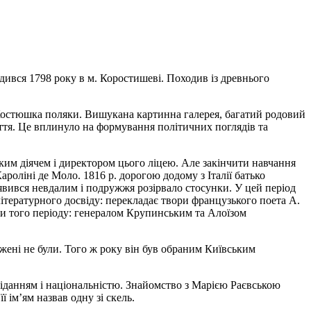
ився 1798 року в м. Коростишеві. Походив із древнього
 Костюшка поляки. Вишукана картинна галерея, багатий родовий
іття. Це вплинуло на формування політичних поглядів та
ьким діячем і директором цього ліцею. Але закінчити навчання
ароліні де Моло. 1816 р. дорогою додому з Італії батько
явився невдалим і подружжя розірвало стосунки. У цей період
літературного досвіду: перекладає твори французького поета A.
ми того періоду: генералом Крупинським та Алоїзом
жені не були. Того ж року він був обраним Київським
овіданням і національністю. Знайомство з Марією Раєвською
 ім’ям назвав одну зі скель.