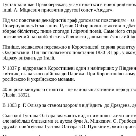
Густав залишає Правобережжя, усамітнюється в новопридбаному 
інші. А. Міцкевич присвятив другові сонет «Аюдаг».
Під час повстання декабристів граф допомагає повстанцям – за 
Повернувшись із заслання, Густав Олізар починає активно дбат
збирає бібліотеку, пише спогади і ліричні поезії. Саме його ста
поставлений на одній зі скель біля міста давньослов’янський ід
Пізніше, мешкаючи переважно в Коростишеві, сприяв розвитку ос
Ожаровській. Під час польського повстання 1830–31 рр., у яком
відразу виїздить до Італії.
У 1837 р. відкриває в Коростишеві один з найперших у Південн
квітник, слава якого дійшла до Парижа. При Коростишівському 
російською й українською мовами.
40-ві роки минулого століття – це найбільш активний період тв
(Львів, 1892).
В 1863 р. Г. Олізар за станом здоров’я від’їздить до Дрездена, д
Сьогодні Густава Олізара вважають видатним польським поетом
але найбільш близькими за духом були А. Міцкевич, О. Грибоєдо
дружба пов’язувала Густава Олізара з О. Пушкіним, який присвя