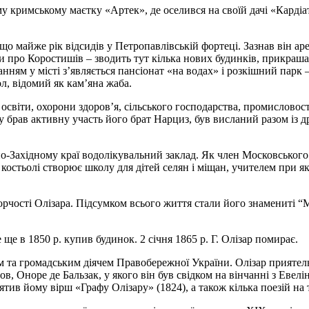
кримському маєтку «Артек», де оселився на своїй дачі «Кардіатр
що майже рік відсидів у Петропавлівській фортеці. Зазнав він ар
и про Коростишів – зводить тут кілька нових будинків, прикраш
ранням у місті з’являється пансіонат «на водах» і розкішний парк 
ол, відомий як кам’яна жаба.
віти, охорони здоров’я, сільського господарства, промисловості
у брав активну участь його брат Нарциз, був висланий разом із д
о-Західному краї водолікувальний заклад. Як член Московського 
костьолі створює школу для дітей селян і міщан, учителем при я
орчості Олізара. Підсумком всього життя стали його знамениті “М
е ще в 1850 р. купив будинок. 2 січня 1865 р. Г. Олізар помирає.
 та громадським діячем Правобережної України. Олізар приятел
в, Оноре де Бальзак, у якого він був свідком на вінчанні з Евел
тив йому вірш «Графу Олізару» (1824), а також кілька поезій на