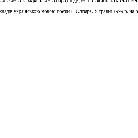
ольського та українського народів другої половини ХІХ століття
ів українською мовою поезій Г. Олізара. У травні 1999 р. на б