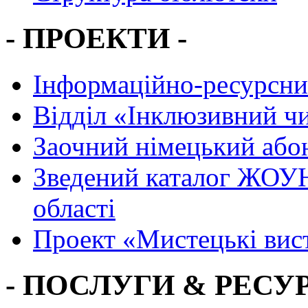
- ПРОЕКТИ -
Інформаційно-ресурсни
Вiддiл «Інклюзивний ч
Заочний німецький або
Зведений каталог ЖОУН
області
Проект «Мистецькі вис
- ПОСЛУГИ & РЕСУР