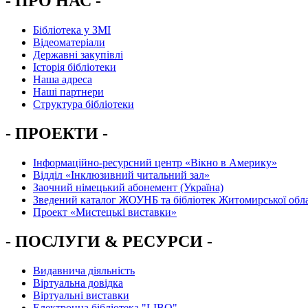
- ПРО НАС -
Бібліотека у ЗМІ
Відеоматеріали
Державні закупівлі
Історія бібліотеки
Наша адреса
Наші партнери
Структура бібліотеки
- ПРОЕКТИ -
Інформаційно-ресурсний центр «Вікно в Америку»
Вiддiл «Інклюзивний читальний зал»
Заочний німецький абонемент (Україна)
Зведений каталог ЖОУНБ та бібліотек Житомирської обла
Проект «Мистецькі виставки»
- ПОСЛУГИ & РЕСУРСИ -
Видавнича діяльність
Віртуальна довідка
Віртуальні виставки
Електронна бібліотека "LIBO"