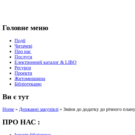
Головне меню
Події
Читачеві
Про нас
Послуги
Електронний каталог & LIBO
Ресурси
Проекти
Житомирщина
Бібліотекарю
Ви є тут
Home
»
Державні закупівлі
»
Зміни до додатку до річного плану
ПРО НАС :
Історія бібліотеки