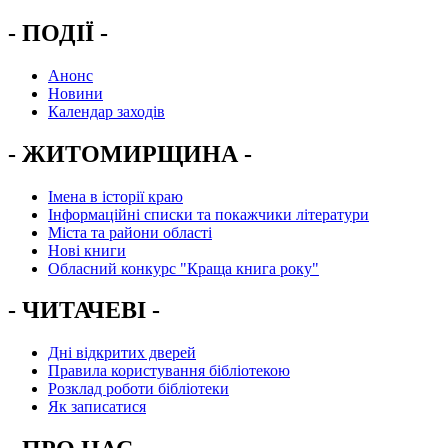
- ПОДІЇ -
Анонс
Новини
Календар заходів
- ЖИТОМИРЩИНА -
Імена в історії краю
Інформаційні списки та покажчики літератури
Міста та райони області
Нові книги
Обласний конкурс "Краща книга року"
- ЧИТАЧЕВІ -
Дні відкритих дверей
Правила користування бібліотекою
Розклад роботи бібліотеки
Як записатися