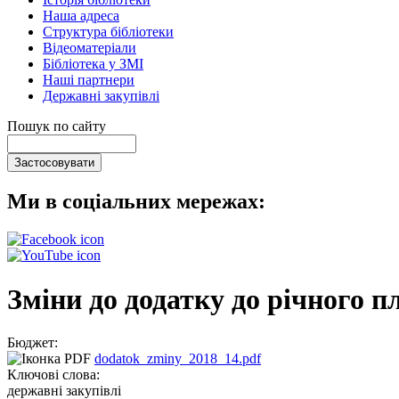
Наша адреса
Структура бібліотеки
Відеоматеріали
Бібліотека у ЗМІ
Наші партнери
Державні закупівлі
Пошук по сайту
Ми в соціальних мережах:
Зміни до додатку до річного п
Бюджет:
dodatok_zminy_2018_14.pdf
Ключові слова:
державні закупівлі