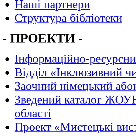
Наші партнери
Структура бібліотеки
- ПРОЕКТИ -
Інформаційно-ресурсни
Вiддiл «Інклюзивний ч
Заочний німецький або
Зведений каталог ЖОУН
області
Проект «Мистецькі вис