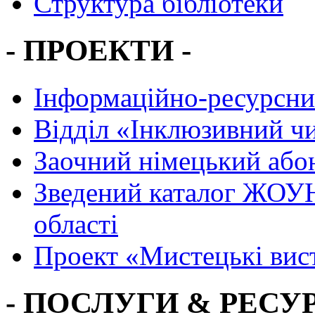
Структура бібліотеки
- ПРОЕКТИ -
Інформаційно-ресурсни
Вiддiл «Інклюзивний ч
Заочний німецький або
Зведений каталог ЖОУН
області
Проект «Мистецькі вис
- ПОСЛУГИ & РЕСУР