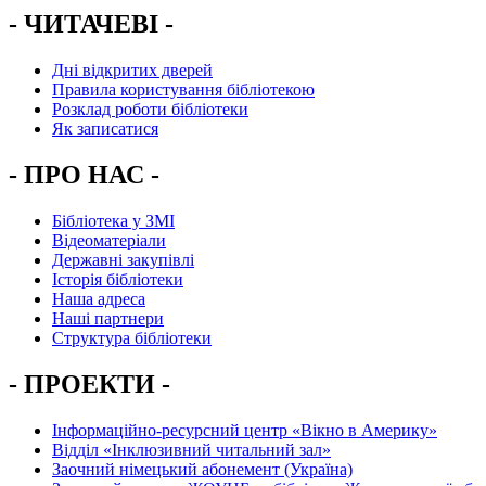
- ЧИТАЧЕВІ -
Дні відкритих дверей
Правила користування бібліотекою
Розклад роботи бібліотеки
Як записатися
- ПРО НАС -
Бібліотека у ЗМІ
Відеоматеріали
Державні закупівлі
Історія бібліотеки
Наша адреса
Наші партнери
Структура бібліотеки
- ПРОЕКТИ -
Інформаційно-ресурсний центр «Вікно в Америку»
Вiддiл «Інклюзивний читальний зал»
Заочний німецький абонемент (Україна)