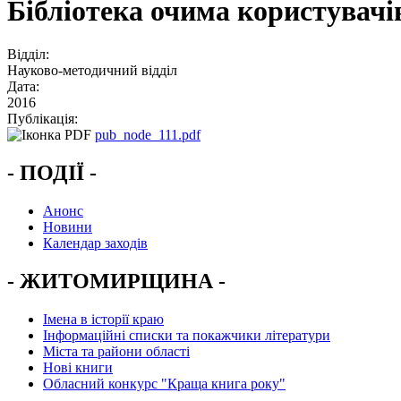
Бібліотека очима користувачі
Відділ:
Науково-методичний відділ
Дата:
2016
Публікація:
pub_node_111.pdf
- ПОДІЇ -
Анонс
Новини
Календар заходів
- ЖИТОМИРЩИНА -
Імена в історії краю
Інформаційні списки та покажчики літератури
Міста та райони області
Нові книги
Обласний конкурс "Краща книга року"