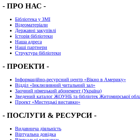
- ПРО НАС -
Бібліотека у ЗМІ
Відеоматеріали
Державні закупівлі
Історія бібліотеки
Наша адреса
Наші партнери
Структура бібліотеки
- ПРОЕКТИ -
Інформаційно-ресурсний центр «Вікно в Америку»
Вiддiл «Інклюзивний читальний зал»
Заочний німецький абонемент (Україна)
Зведений каталог ЖОУНБ та бібліотек Житомирської обла
Проект «Мистецькі виставки»
- ПОСЛУГИ & РЕСУРСИ -
Видавнича діяльність
Віртуальна довідка
Віртуальні виставки