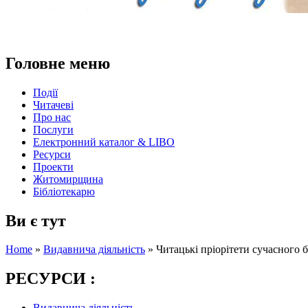
Головне меню
Події
Читачеві
Про нас
Послуги
Електронний каталог & LIBO
Ресурси
Проекти
Житомирщина
Бібліотекарю
Ви є тут
Home
»
Видавнича діяльність
»
Читацькі пріорітети сучасного 
РЕСУРСИ :
Видавнича діяльність