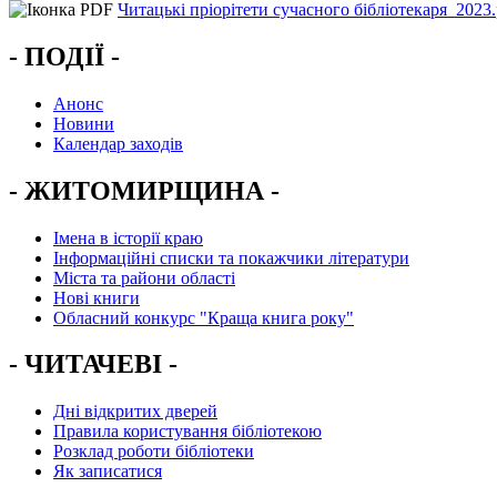
Читацькі пріорітети сучасного бібліотекаря_2023.
- ПОДІЇ -
Анонс
Новини
Календар заходів
- ЖИТОМИРЩИНА -
Імена в історії краю
Інформаційні списки та покажчики літератури
Міста та райони області
Нові книги
Обласний конкурс "Краща книга року"
- ЧИТАЧЕВІ -
Дні відкритих дверей
Правила користування бібліотекою
Розклад роботи бібліотеки
Як записатися