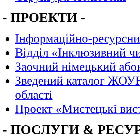
- ПРОЕКТИ -
Інформаційно-ресурсни
Вiддiл «Інклюзивний ч
Заочний німецький або
Зведений каталог ЖОУН
області
Проект «Мистецькі вис
- ПОСЛУГИ & РЕСУР