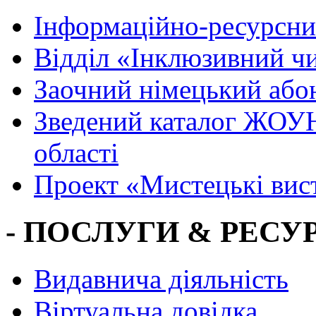
Інформаційно-ресурсни
Вiддiл «Інклюзивний ч
Заочний німецький або
Зведений каталог ЖОУН
області
Проект «Мистецькі вис
- ПОСЛУГИ & РЕСУР
Видавнича діяльність
Віртуальна довідка