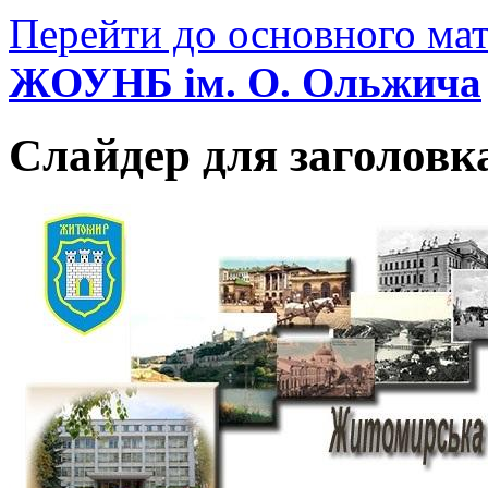
Перейти до основного мат
ЖОУНБ ім. О. Ольжича
Слайдер для заголовк