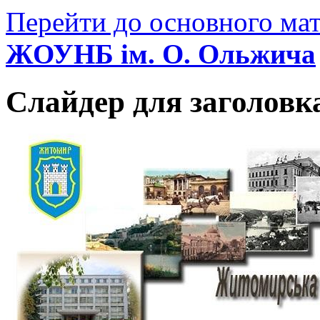
Перейти до основного мат
ЖОУНБ ім. О. Ольжича
Слайдер для заголовк