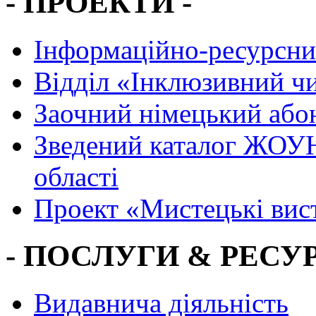
- ПРОЕКТИ -
Інформаційно-ресурсни
Вiддiл «Інклюзивний ч
Заочний німецький або
Зведений каталог ЖОУН
області
Проект «Мистецькі вис
- ПОСЛУГИ & РЕСУР
Видавнича діяльність