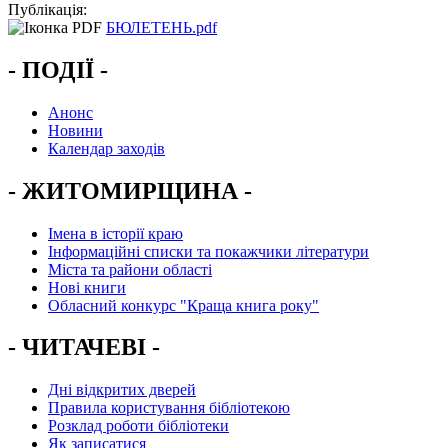
Публікація:
БЮЛЕТЕНЬ.pdf
- ПОДІЇ -
Анонс
Новини
Календар заходів
- ЖИТОМИРЩИНА -
Імена в історії краю
Інформаційні списки та покажчики літератури
Міста та райони області
Нові книги
Обласний конкурс "Краща книга року"
- ЧИТАЧЕВІ -
Дні відкритих дверей
Правила користування бібліотекою
Розклад роботи бібліотеки
Як записатися