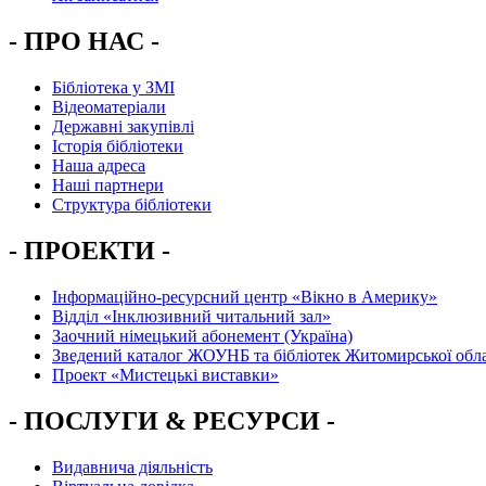
- ПРО НАС -
Бібліотека у ЗМІ
Відеоматеріали
Державні закупівлі
Історія бібліотеки
Наша адреса
Наші партнери
Структура бібліотеки
- ПРОЕКТИ -
Інформаційно-ресурсний центр «Вікно в Америку»
Вiддiл «Інклюзивний читальний зал»
Заочний німецький абонемент (Україна)
Зведений каталог ЖОУНБ та бібліотек Житомирської обла
Проект «Мистецькі виставки»
- ПОСЛУГИ & РЕСУРСИ -
Видавнича діяльність