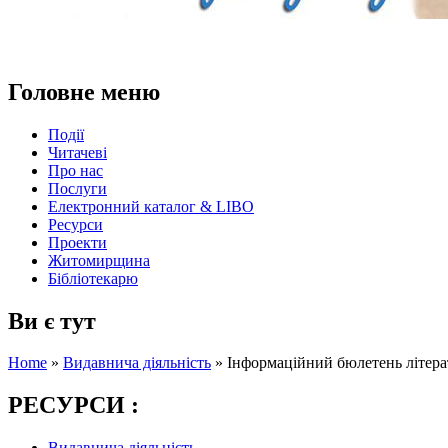
Головне меню
Події
Читачеві
Про нас
Послуги
Електронний каталог & LIBO
Ресурси
Проекти
Житомирщина
Бібліотекарю
Ви є тут
Home
»
Видавнича діяльність
»
Інформаційний бюлетень літерат
РЕСУРСИ :
Видавнича діяльність