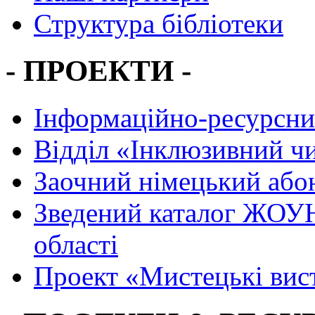
Структура бібліотеки
- ПРОЕКТИ -
Інформаційно-ресурсни
Вiддiл «Інклюзивний ч
Заочний німецький або
Зведений каталог ЖОУН
області
Проект «Мистецькі вис