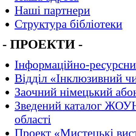
Наші партнери
Структура бібліотеки
- ПРОЕКТИ -
Інформаційно-ресурсни
Вiддiл «Інклюзивний ч
Заочний німецький або
Зведений каталог ЖОУН
області
Проект «Мистецькі вис