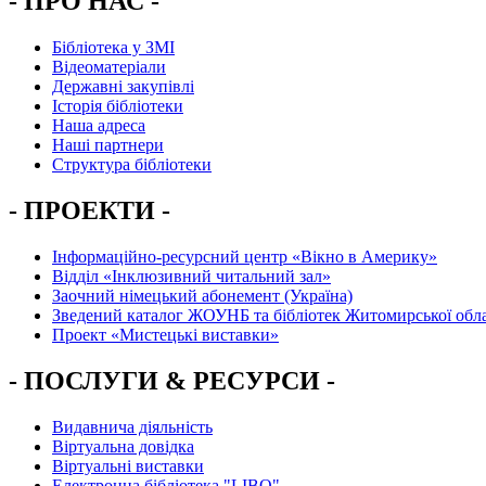
- ПРО НАС -
Бібліотека у ЗМІ
Відеоматеріали
Державні закупівлі
Історія бібліотеки
Наша адреса
Наші партнери
Структура бібліотеки
- ПРОЕКТИ -
Інформаційно-ресурсний центр «Вікно в Америку»
Вiддiл «Інклюзивний читальний зал»
Заочний німецький абонемент (Україна)
Зведений каталог ЖОУНБ та бібліотек Житомирської обла
Проект «Мистецькі виставки»
- ПОСЛУГИ & РЕСУРСИ -
Видавнича діяльність
Віртуальна довідка
Віртуальні виставки
Електронна бібліотека "LIBO"