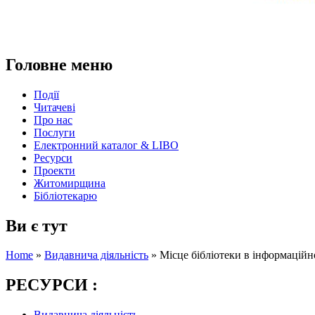
Головне меню
Події
Читачеві
Про нас
Послуги
Електронний каталог & LIBO
Ресурси
Проекти
Житомирщина
Бібліотекарю
Ви є тут
Home
»
Видавнича діяльність
»
Місце бібліотеки в інформаційн
РЕСУРСИ :
Видавнича діяльність