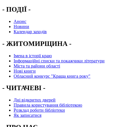
- ПОДІЇ -
Анонс
Новини
Календар заходів
- ЖИТОМИРЩИНА -
Імена в історії краю
Інформаційні списки та покажчики літератури
Міста та райони області
Нові книги
Обласний конкурс "Краща книга року"
- ЧИТАЧЕВІ -
Дні відкритих дверей
Правила користування бібліотекою
Розклад роботи бібліотеки
Як записатися