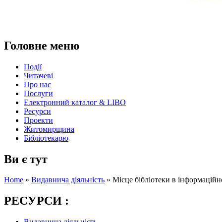
Головне меню
Події
Читачеві
Про нас
Послуги
Електронний каталог & LIBO
Ресурси
Проекти
Житомирщина
Бібліотекарю
Ви є тут
Home
»
Видавнича діяльність
»
Місце бібліотеки в інформаційн
РЕСУРСИ :
Видавнича діяльність