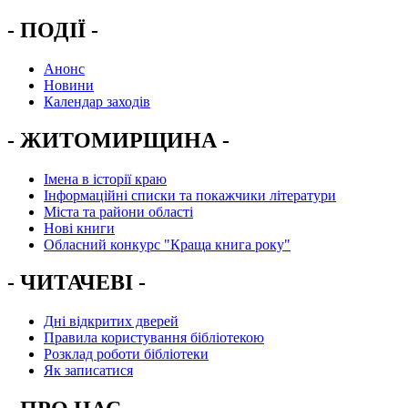
- ПОДІЇ -
Анонс
Новини
Календар заходів
- ЖИТОМИРЩИНА -
Імена в історії краю
Інформаційні списки та покажчики літератури
Міста та райони області
Нові книги
Обласний конкурс "Краща книга року"
- ЧИТАЧЕВІ -
Дні відкритих дверей
Правила користування бібліотекою
Розклад роботи бібліотеки
Як записатися