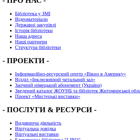
- ПРО НАС -
Бібліотека у ЗМІ
Відеоматеріали
Державні закупівлі
Історія бібліотеки
Наша адреса
Наші партнери
Структура бібліотеки
- ПРОЕКТИ -
Інформаційно-ресурсний центр «Вікно в Америку»
Вiддiл «Інклюзивний читальний зал»
Заочний німецький абонемент (Україна)
Зведений каталог ЖОУНБ та бібліотек Житомирської обла
Проект «Мистецькі виставки»
- ПОСЛУГИ & РЕСУРСИ -
Видавнича діяльність
Віртуальна довідка
Віртуальні виставки
Електронна бібліотека "LIBO"