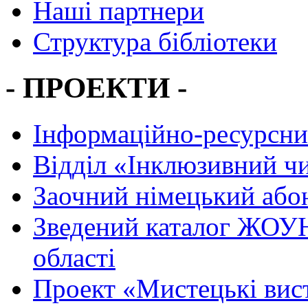
Наші партнери
Структура бібліотеки
- ПРОЕКТИ -
Інформаційно-ресурсни
Вiддiл «Інклюзивний ч
Заочний німецький або
Зведений каталог ЖОУН
області
Проект «Мистецькі вис