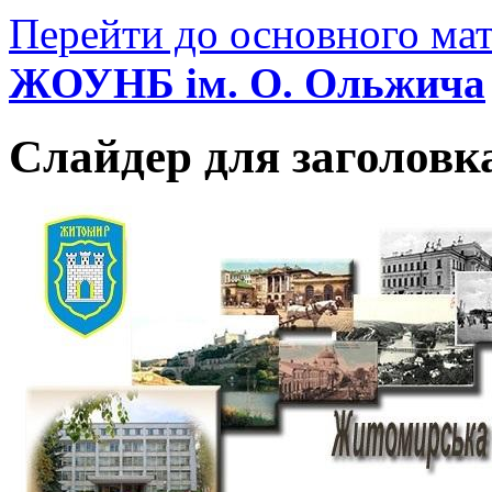
Перейти до основного мат
ЖОУНБ ім. О. Ольжича
Слайдер для заголовк