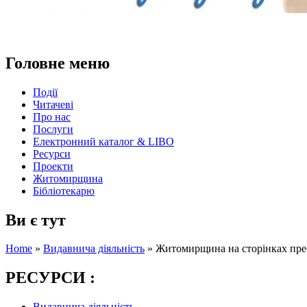
Головне меню
Події
Читачеві
Про нас
Послуги
Електронний каталог & LIBO
Ресурси
Проекти
Житомирщина
Бібліотекарю
Ви є тут
Home
»
Видавнича діяльність
»
Житомирщина на сторінках прес
РЕСУРСИ :
Видавнича діяльність