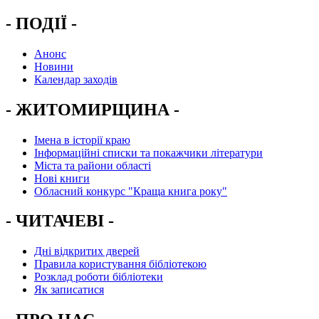
- ПОДІЇ -
Анонс
Новини
Календар заходів
- ЖИТОМИРЩИНА -
Імена в історії краю
Інформаційні списки та покажчики літератури
Міста та райони області
Нові книги
Обласний конкурс "Краща книга року"
- ЧИТАЧЕВІ -
Дні відкритих дверей
Правила користування бібліотекою
Розклад роботи бібліотеки
Як записатися