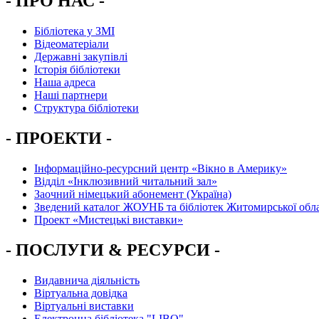
- ПРО НАС -
Бібліотека у ЗМІ
Відеоматеріали
Державні закупівлі
Історія бібліотеки
Наша адреса
Наші партнери
Структура бібліотеки
- ПРОЕКТИ -
Інформаційно-ресурсний центр «Вікно в Америку»
Вiддiл «Інклюзивний читальний зал»
Заочний німецький абонемент (Україна)
Зведений каталог ЖОУНБ та бібліотек Житомирської обла
Проект «Мистецькі виставки»
- ПОСЛУГИ & РЕСУРСИ -
Видавнича діяльність
Віртуальна довідка
Віртуальні виставки
Електронна бібліотека "LIBO"