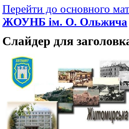
Перейти до основного мат
ЖОУНБ ім. О. Ольжича
Слайдер для заголовк