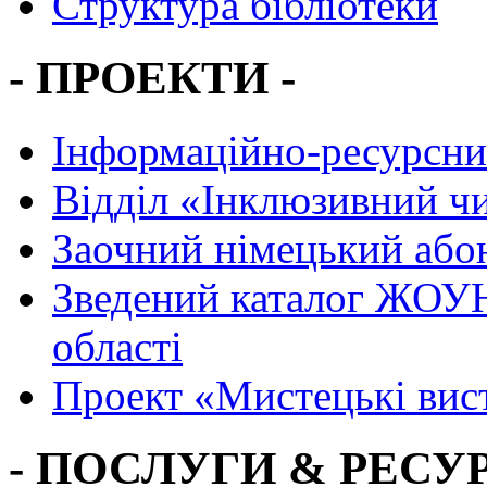
Структура бібліотеки
- ПРОЕКТИ -
Інформаційно-ресурсни
Вiддiл «Інклюзивний ч
Заочний німецький або
Зведений каталог ЖОУН
області
Проект «Мистецькі вис
- ПОСЛУГИ & РЕСУР