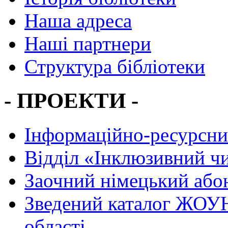
Наша адреса
Наші партнери
Структура бібліотеки
- ПРОЕКТИ -
Інформаційно-ресурсни
Вiддiл «Інклюзивний ч
Заочний німецький або
Зведений каталог ЖОУН
області