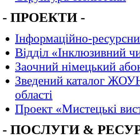
- ПРОЕКТИ -
Інформаційно-ресурсни
Вiддiл «Інклюзивний ч
Заочний німецький або
Зведений каталог ЖОУН
області
Проект «Мистецькі вис
- ПОСЛУГИ & РЕСУР