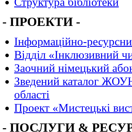
Структура бібліотеки
- ПРОЕКТИ -
Інформаційно-ресурсни
Вiддiл «Інклюзивний ч
Заочний німецький або
Зведений каталог ЖОУН
області
Проект «Мистецькі вис
- ПОСЛУГИ & РЕСУР