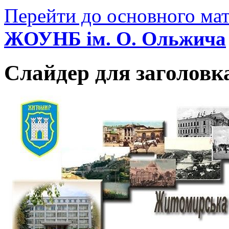
Перейти до основного мат
ЖОУНБ ім. О. Ольжича
Слайдер для заголовк