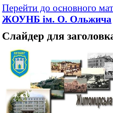
Перейти до основного мат
ЖОУНБ ім. О. Ольжича
Слайдер для заголовк