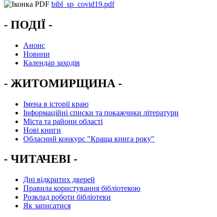
bibl_sp_covid19.pdf
- ПОДІЇ -
Анонс
Новини
Календар заходів
- ЖИТОМИРЩИНА -
Імена в історії краю
Інформаційні списки та покажчики літератури
Міста та райони області
Нові книги
Обласний конкурс "Краща книга року"
- ЧИТАЧЕВІ -
Дні відкритих дверей
Правила користування бібліотекою
Розклад роботи бібліотеки
Як записатися