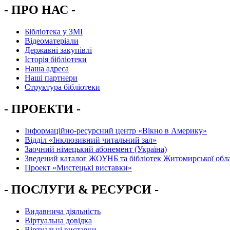
- ПРО НАС -
Бібліотека у ЗМІ
Відеоматеріали
Державні закупівлі
Історія бібліотеки
Наша адреса
Наші партнери
Структура бібліотеки
- ПРОЕКТИ -
Інформаційно-ресурсний центр «Вікно в Америку»
Вiддiл «Інклюзивний читальний зал»
Заочний німецький абонемент (Україна)
Зведений каталог ЖОУНБ та бібліотек Житомирської обла
Проект «Мистецькі виставки»
- ПОСЛУГИ & РЕСУРСИ -
Видавнича діяльність
Віртуальна довідка
Віртуальні виставки