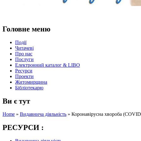
Головне меню
Події
Читачеві
Про нас
Послуги
Електронний каталог & LIBO
Ресурси
Проекти
Житомирщина
Бібліотекарю
Ви є тут
Home
»
Видавнича діяльність
»
Коронавірусна хвороба (COVID-
РЕСУРСИ :
Видавнича діяльність