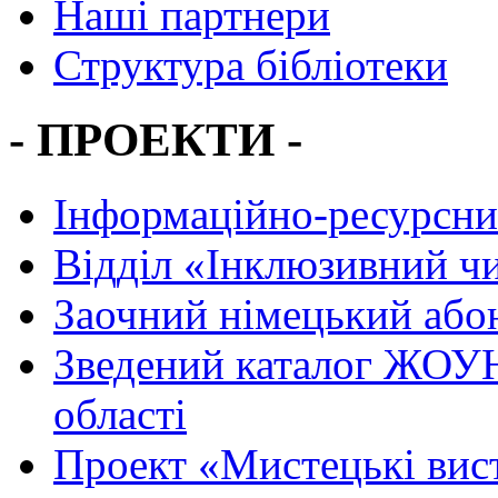
Наші партнери
Структура бібліотеки
- ПРОЕКТИ -
Інформаційно-ресурсни
Вiддiл «Інклюзивний ч
Заочний німецький або
Зведений каталог ЖОУН
області
Проект «Мистецькі вис