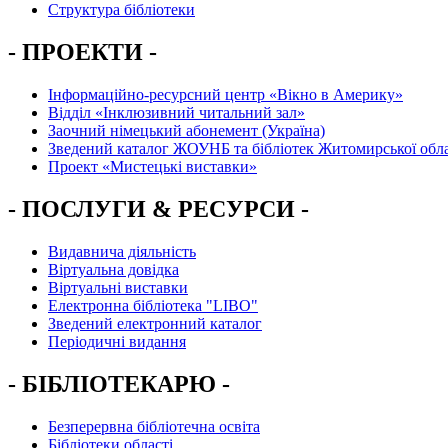
Структура бібліотеки
- ПРОЕКТИ -
Інформаційно-ресурсний центр «Вікно в Америку»
Вiддiл «Інклюзивний читальний зал»
Заочний німецький абонемент (Україна)
Зведений каталог ЖОУНБ та бібліотек Житомирської обла
Проект «Мистецькі виставки»
- ПОСЛУГИ & РЕСУРСИ -
Видавнича діяльність
Віртуальна довідка
Віртуальні виставки
Електронна бібліотека "LIBO"
Зведений електронний каталог
Періодичні видання
- БІБЛІОТЕКАРЮ -
Безперервна бібліотечна освіта
Бібліотеки області