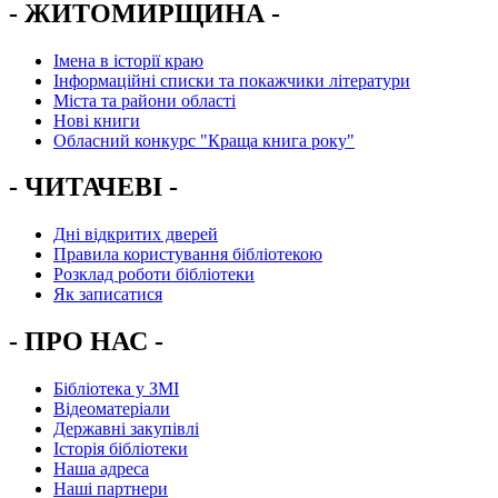
- ЖИТОМИРЩИНА -
Імена в історії краю
Інформаційні списки та покажчики літератури
Міста та райони області
Нові книги
Обласний конкурс "Краща книга року"
- ЧИТАЧЕВІ -
Дні відкритих дверей
Правила користування бібліотекою
Розклад роботи бібліотеки
Як записатися
- ПРО НАС -
Бібліотека у ЗМІ
Відеоматеріали
Державні закупівлі
Історія бібліотеки
Наша адреса
Наші партнери