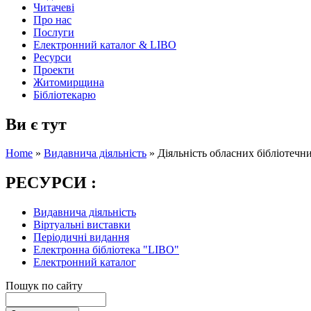
Читачеві
Про нас
Послуги
Електронний каталог & LIBO
Ресурси
Проекти
Житомирщина
Бібліотекарю
Ви є тут
Home
»
Видавнича діяльність
»
Діяльність обласних бібліотеч
РЕСУРСИ :
Видавнича діяльність
Віртуальні виставки
Періодичні видання
Електронна бібліотека "LIBO"
Електронний каталог
Пошук по сайту