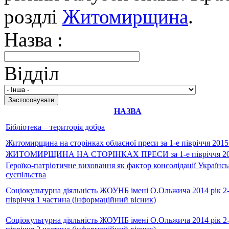
роздлі
Житомирщина
.
Назва :
Відділ
НАЗВА
Бібліотека – територія добра
Житомирщина на сторінках обласної преси за 1-е півріччя 2015
ЖИТОМИРЩИНА НА СТОРІНКАХ ПРЕСИ за 1-е півріччя 20
Героїко-патріотичне виховання як фактор консолідації Українс
суспільства
Соціокультурна діяльність ЖОУНБ імені О.Ольжича 2014 рік 2
півріччя 1 частина (інформаційний вісник)
Соціокультурна діяльність ЖОУНБ імені О.Ольжича 2014 рік 2