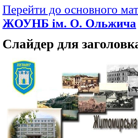
Перейти до основного мат
ЖОУНБ ім. О. Ольжича
Слайдер для заголовк