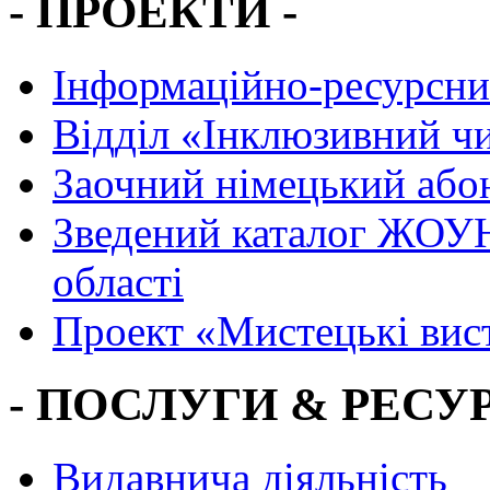
- ПРОЕКТИ -
Інформаційно-ресурсни
Вiддiл «Інклюзивний ч
Заочний німецький або
Зведений каталог ЖОУН
області
Проект «Мистецькі вис
- ПОСЛУГИ & РЕСУР
Видавнича діяльність