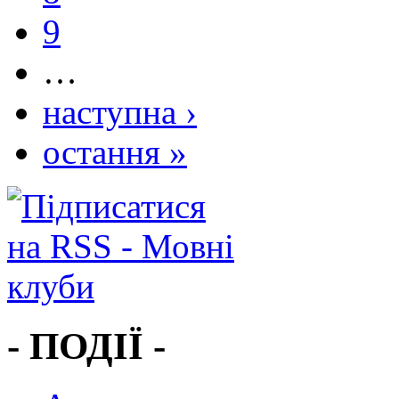
9
…
наступна ›
остання »
- ПОДІЇ -