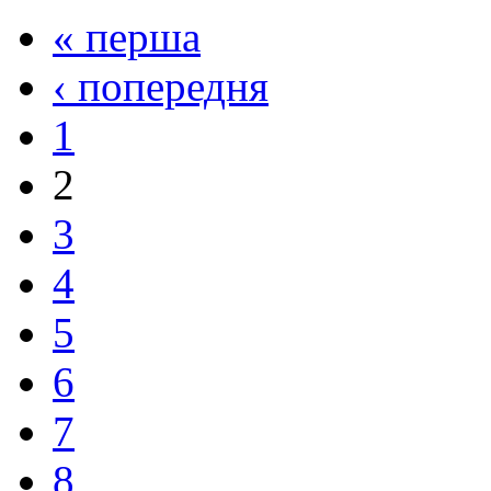
« перша
‹ попередня
1
2
3
4
5
6
7
8