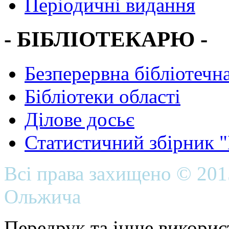
Періодичні видання
- БІБЛІОТЕКАРЮ -
Безперервна бібліотечна
Бібліотеки області
Ділове досьє
Статистичний збірник 
Всі права захищено © 20
Ольжича
Передрук та інше викорис