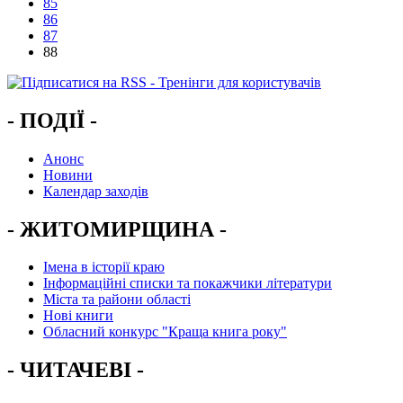
85
86
87
88
- ПОДІЇ -
Анонс
Новини
Календар заходів
- ЖИТОМИРЩИНА -
Імена в історії краю
Інформаційні списки та покажчики літератури
Міста та райони області
Нові книги
Обласний конкурс "Краща книга року"
- ЧИТАЧЕВІ -