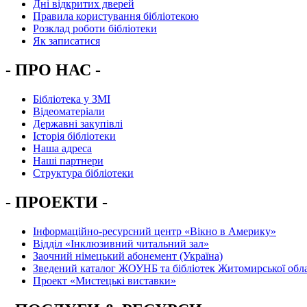
Дні відкритих дверей
Правила користування бібліотекою
Розклад роботи бібліотеки
Як записатися
- ПРО НАС -
Бібліотека у ЗМІ
Відеоматеріали
Державні закупівлі
Історія бібліотеки
Наша адреса
Наші партнери
Структура бібліотеки
- ПРОЕКТИ -
Інформаційно-ресурсний центр «Вікно в Америку»
Вiддiл «Інклюзивний читальний зал»
Заочний німецький абонемент (Україна)
Зведений каталог ЖОУНБ та бібліотек Житомирської обла
Проект «Мистецькі виставки»