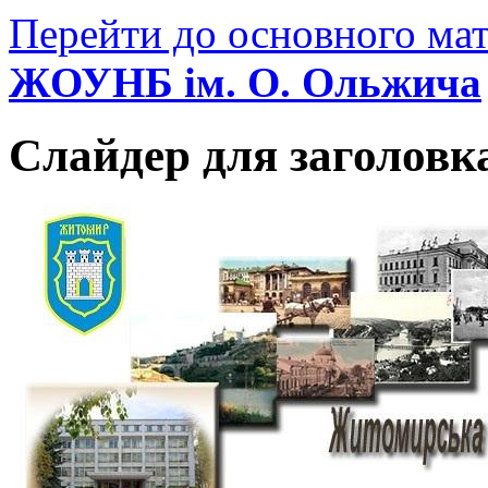
Перейти до основного мат
ЖОУНБ ім. О. Ольжича
Слайдер для заголовк