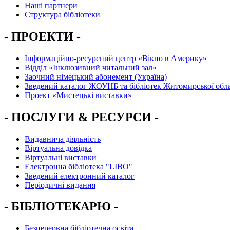
Наші партнери
Структура бібліотеки
- ПРОЕКТИ -
Інформаційно-ресурсний центр «Вікно в Америку»
Вiддiл «Інклюзивний читальний зал»
Заочний німецький абонемент (Україна)
Зведений каталог ЖОУНБ та бібліотек Житомирської обла
Проект «Мистецькі виставки»
- ПОСЛУГИ & РЕСУРСИ -
Видавнича діяльність
Віртуальна довідка
Віртуальні виставки
Електронна бібліотека "LIBO"
Зведений електронний каталог
Періодичні видання
- БІБЛІОТЕКАРЮ -
Безперервна бібліотечна освіта