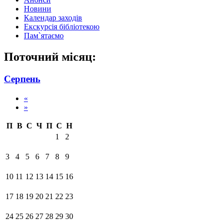
Новини
Календар заходів
Екскурсія бібліотекою
Пам`ятаємо
Поточний місяц:
Серпень
«
»
П
В
С
Ч
П
С
Н
1
2
3
4
5
6
7
8
9
10
11
12
13
14
15
16
17
18
19
20
21
22
23
24
25
26
27
28
29
30