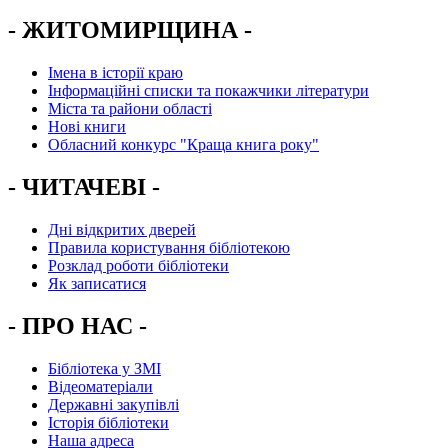
- ЖИТОМИРЩИНА -
Імена в історії краю
Інформаційні списки та покажчики літератури
Міста та райони області
Нові книги
Обласний конкурс "Краща книга року"
- ЧИТАЧЕВІ -
Дні відкритих дверей
Правила користування бібліотекою
Розклад роботи бібліотеки
Як записатися
- ПРО НАС -
Бібліотека у ЗМІ
Відеоматеріали
Державні закупівлі
Історія бібліотеки
Наша адреса