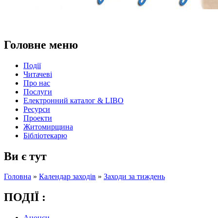
Головне меню
Події
Читачеві
Про нас
Послуги
Електронний каталог & LIBO
Ресурси
Проекти
Житомирщина
Бібліотекарю
Ви є тут
Головна
»
Календар заходів
»
Заходи за тиждень
ПОДІЇ :
Анонси