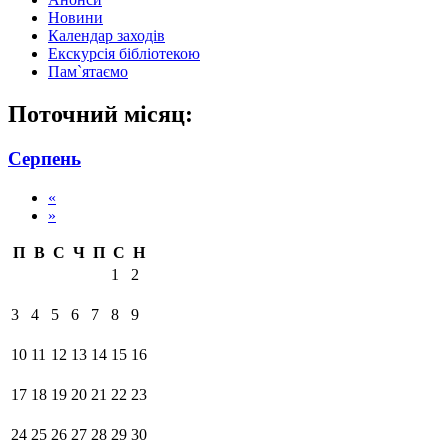
Новини
Календар заходів
Екскурсія бібліотекою
Пам`ятаємо
Поточний місяц:
Серпень
«
»
П
В
С
Ч
П
С
Н
1
2
3
4
5
6
7
8
9
10
11
12
13
14
15
16
17
18
19
20
21
22
23
24
25
26
27
28
29
30