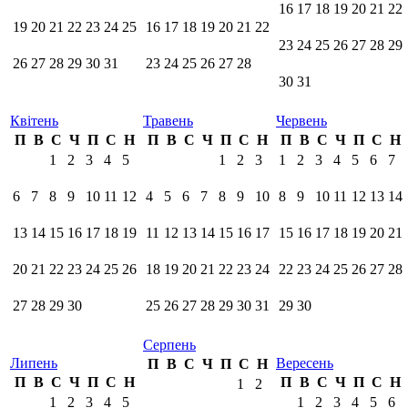
16
17
18
19
20
21
22
19
20
21
22
23
24
25
16
17
18
19
20
21
22
23
24
25
26
27
28
29
26
27
28
29
30
31
23
24
25
26
27
28
30
31
Квітень
Травень
Червень
П
В
С
Ч
П
С
Н
П
В
С
Ч
П
С
Н
П
В
С
Ч
П
С
Н
1
2
3
4
5
1
2
3
1
2
3
4
5
6
7
6
7
8
9
10
11
12
4
5
6
7
8
9
10
8
9
10
11
12
13
14
13
14
15
16
17
18
19
11
12
13
14
15
16
17
15
16
17
18
19
20
21
20
21
22
23
24
25
26
18
19
20
21
22
23
24
22
23
24
25
26
27
28
27
28
29
30
25
26
27
28
29
30
31
29
30
Серпень
Липень
Вересень
П
В
С
Ч
П
С
Н
П
В
С
Ч
П
С
Н
П
В
С
Ч
П
С
Н
1
2
1
2
3
4
5
1
2
3
4
5
6