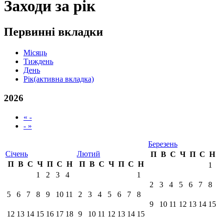
Заходи за рік
Первинні вкладки
Місяць
Тиждень
День
Рік
(активна вкладка)
2026
« -
- »
Березень
Січень
Лютий
П
В
С
Ч
П
С
Н
П
В
С
Ч
П
С
Н
П
В
С
Ч
П
С
Н
1
1
2
3
4
1
2
3
4
5
6
7
8
5
6
7
8
9
10
11
2
3
4
5
6
7
8
9
10
11
12
13
14
15
12
13
14
15
16
17
18
9
10
11
12
13
14
15