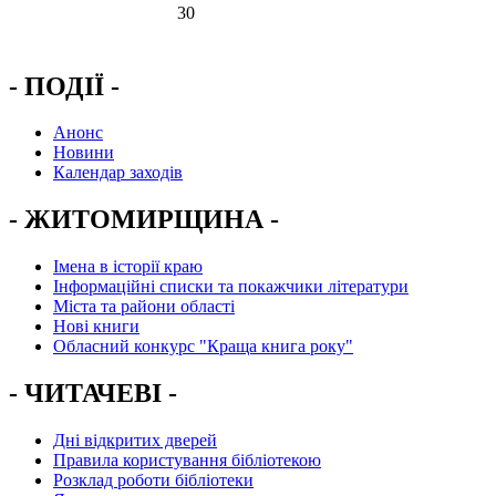
30
- ПОДІЇ -
Анонс
Новини
Календар заходів
- ЖИТОМИРЩИНА -
Імена в історії краю
Інформаційні списки та покажчики літератури
Міста та райони області
Нові книги
Обласний конкурс "Краща книга року"
- ЧИТАЧЕВІ -
Дні відкритих дверей
Правила користування бібліотекою
Розклад роботи бібліотеки