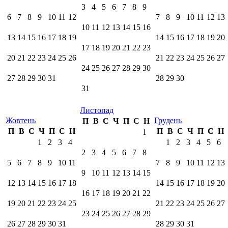
3
4
5
6
7
8
9
6
7
8
9
10
11
12
7
8
9
10
11
12
13
10
11
12
13
14
15
16
13
14
15
16
17
18
19
14
15
16
17
18
19
20
17
18
19
20
21
22
23
20
21
22
23
24
25
26
21
22
23
24
25
26
27
24
25
26
27
28
29
30
27
28
29
30
31
28
29
30
31
Листопад
Жовтень
Грудень
П
В
С
Ч
П
С
Н
П
В
С
Ч
П
С
Н
П
В
С
Ч
П
С
Н
1
1
2
3
4
1
2
3
4
5
6
2
3
4
5
6
7
8
5
6
7
8
9
10
11
7
8
9
10
11
12
13
9
10
11
12
13
14
15
12
13
14
15
16
17
18
14
15
16
17
18
19
20
16
17
18
19
20
21
22
19
20
21
22
23
24
25
21
22
23
24
25
26
27
23
24
25
26
27
28
29
26
27
28
29
30
31
28
29
30
31