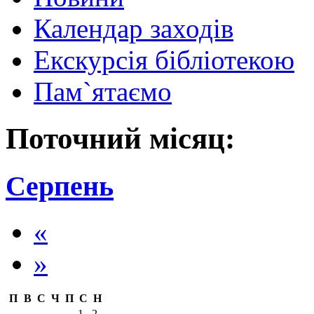
Календар заходів
Екскурсія бібліотекою
Пам`ятаємо
Поточний місяц:
Серпень
«
»
П
В
С
Ч
П
С
Н
1
2