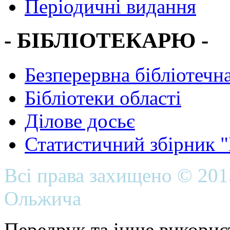
Періодичні видання
- БІБЛІОТЕКАРЮ -
Безперервна бібліотечна
Бібліотеки області
Ділове досьє
Статистичний збірник 
Всі права захищено © 20
Ольжича
Передрук та інше викорис