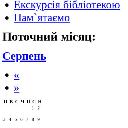
Екскурсія бібліотекою
Пам`ятаємо
Поточний місяц:
Серпень
«
»
П
В
С
Ч
П
С
Н
1
2
3
4
5
6
7
8
9