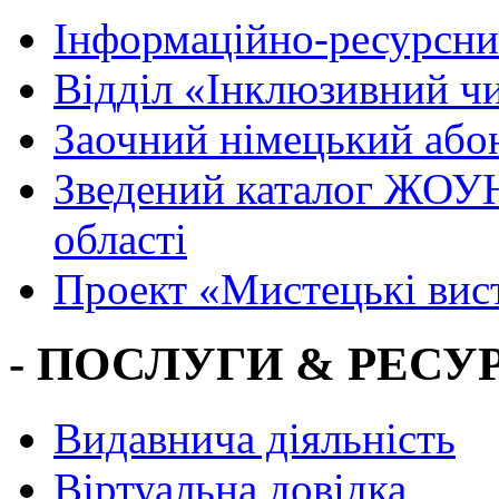
Інформаційно-ресурсни
Вiддiл «Інклюзивний ч
Заочний німецький або
Зведений каталог ЖОУН
області
Проект «Мистецькі вис
- ПОСЛУГИ & РЕСУР
Видавнича діяльність
Віртуальна довідка