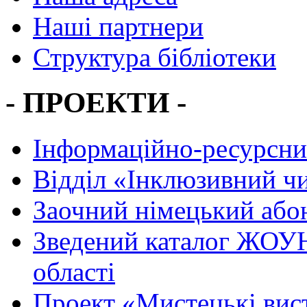
Наші партнери
Структура бібліотеки
- ПРОЕКТИ -
Інформаційно-ресурсни
Вiддiл «Інклюзивний ч
Заочний німецький або
Зведений каталог ЖОУН
області
Проект «Мистецькі вис