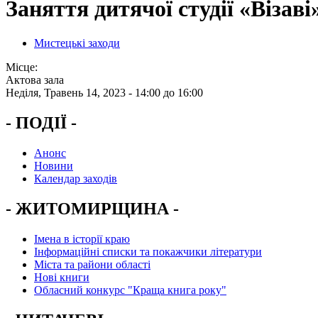
Заняття дитячої студії «Візаві»
Мистецькі заходи
Місце:
Актова зала
Неділя, Травень 14, 2023 -
14:00
до
16:00
- ПОДІЇ -
Анонс
Новини
Календар заходів
- ЖИТОМИРЩИНА -
Імена в історії краю
Інформаційні списки та покажчики літератури
Міста та райони області
Нові книги
Обласний конкурс "Краща книга року"