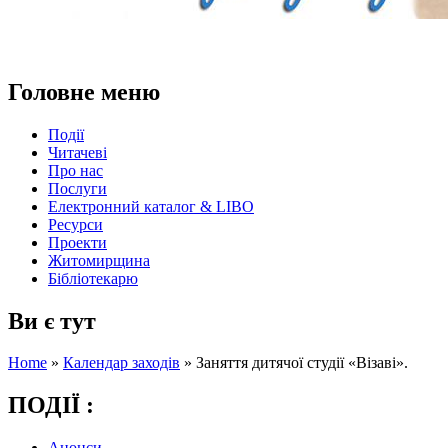
Головне меню
Події
Читачеві
Про нас
Послуги
Електронний каталог & LIBO
Ресурси
Проекти
Житомирщина
Бібліотекарю
Ви є тут
Home
»
Календар заходів
»
Заняття дитячої студії «Візаві».
ПОДІЇ :
Анонси