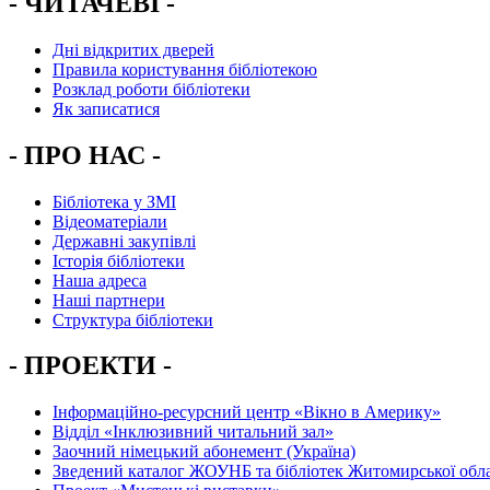
- ЧИТАЧЕВІ -
Дні відкритих дверей
Правила користування бібліотекою
Розклад роботи бібліотеки
Як записатися
- ПРО НАС -
Бібліотека у ЗМІ
Відеоматеріали
Державні закупівлі
Історія бібліотеки
Наша адреса
Наші партнери
Структура бібліотеки
- ПРОЕКТИ -
Інформаційно-ресурсний центр «Вікно в Америку»
Вiддiл «Інклюзивний читальний зал»
Заочний німецький абонемент (Україна)
Зведений каталог ЖОУНБ та бібліотек Житомирської обла