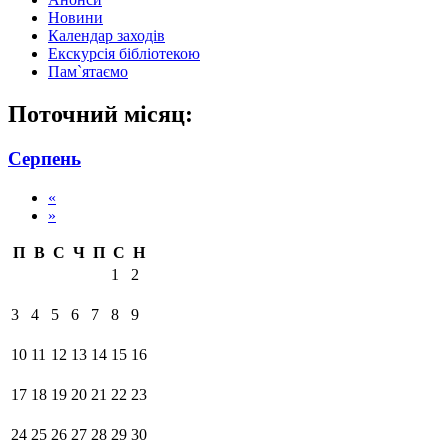
Новини
Календар заходів
Екскурсія бібліотекою
Пам`ятаємо
Поточний місяц:
Серпень
«
»
П
В
С
Ч
П
С
Н
1
2
3
4
5
6
7
8
9
10
11
12
13
14
15
16
17
18
19
20
21
22
23
24
25
26
27
28
29
30