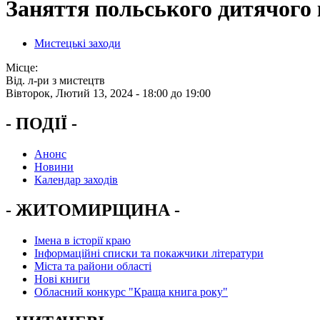
Заняття польського дитячого
Мистецькі заходи
Місце:
Від. л-ри з мистецтв
Вівторок, Лютий 13, 2024 -
18:00
до
19:00
- ПОДІЇ -
Анонс
Новини
Календар заходів
- ЖИТОМИРЩИНА -
Імена в історії краю
Інформаційні списки та покажчики літератури
Міста та райони області
Нові книги
Обласний конкурс "Краща книга року"