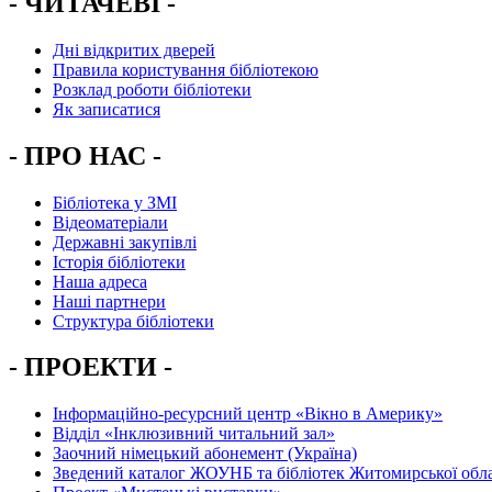
- ЧИТАЧЕВІ -
Дні відкритих дверей
Правила користування бібліотекою
Розклад роботи бібліотеки
Як записатися
- ПРО НАС -
Бібліотека у ЗМІ
Відеоматеріали
Державні закупівлі
Історія бібліотеки
Наша адреса
Наші партнери
Структура бібліотеки
- ПРОЕКТИ -
Інформаційно-ресурсний центр «Вікно в Америку»
Вiддiл «Інклюзивний читальний зал»
Заочний німецький абонемент (Україна)
Зведений каталог ЖОУНБ та бібліотек Житомирської обла