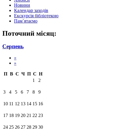
Новини
Календар заходів
Екскурсія бібліотекою
Пам`ятаємо
Поточний місяц:
Серпень
«
»
П
В
С
Ч
П
С
Н
1
2
3
4
5
6
7
8
9
10
11
12
13
14
15
16
17
18
19
20
21
22
23
24
25
26
27
28
29
30