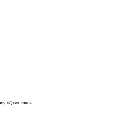
иву «Дзвонечки».