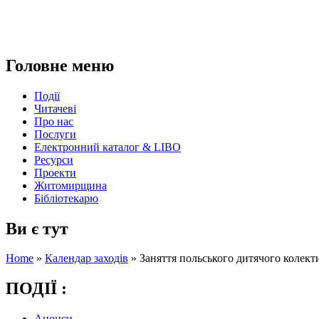
Головне меню
Події
Читачеві
Про нас
Послуги
Електронний каталог & LIBO
Ресурси
Проекти
Житомирщина
Бібліотекарю
Ви є тут
Home
»
Календар заходів
»
Заняття польського дитячого колект
ПОДІЇ :
Анонси