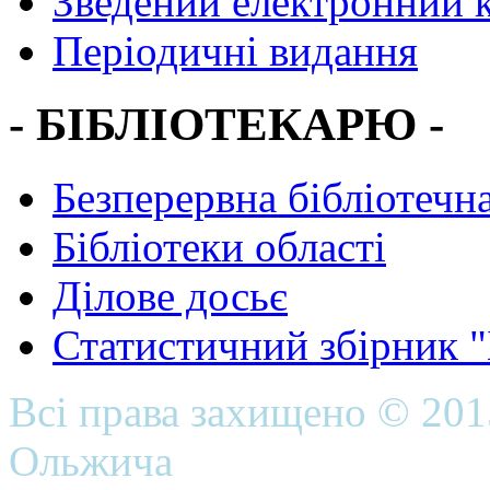
Зведений електронний к
Періодичні видання
- БІБЛІОТЕКАРЮ -
Безперервна бібліотечна
Бібліотеки області
Ділове досьє
Статистичний збірник 
Всі права захищено © 20
Ольжича