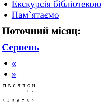
Екскурсія бібліотекою
Пам`ятаємо
Поточний місяц:
Серпень
«
»
П
В
С
Ч
П
С
Н
1
2
3
4
5
6
7
8
9