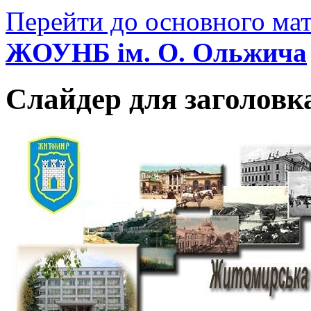
Перейти до основного мат
ЖОУНБ ім. О. Ольжича
Слайдер для заголовк