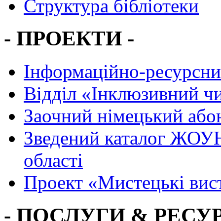
Структура бібліотеки
- ПРОЕКТИ -
Інформаційно-ресурсни
Вiддiл «Інклюзивний ч
Заочний німецький або
Зведений каталог ЖОУН
області
Проект «Мистецькі вис
- ПОСЛУГИ & РЕСУР