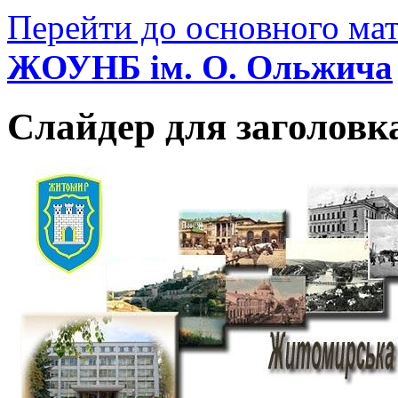
Перейти до основного мат
ЖОУНБ ім. О. Ольжича
Слайдер для заголовк