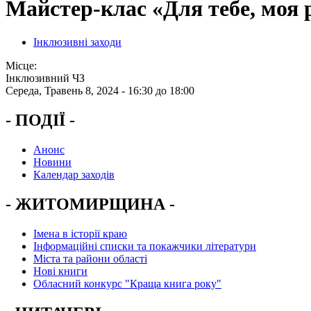
Майстер-клас «Для тебе, моя р
Інклюзивні заходи
Місце:
Інклюзивний ЧЗ
Середа, Травень 8, 2024 -
16:30
до
18:00
- ПОДІЇ -
Анонс
Новини
Календар заходів
- ЖИТОМИРЩИНА -
Імена в історії краю
Інформаційні списки та покажчики літератури
Міста та райони області
Нові книги
Обласний конкурс "Краща книга року"