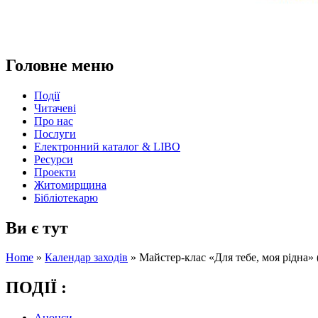
Головне меню
Події
Читачеві
Про нас
Послуги
Електронний каталог & LIBO
Ресурси
Проекти
Житомирщина
Бібліотекарю
Ви є тут
Home
»
Календар заходів
»
Майстер-клас «Для тебе, моя рідна» 
ПОДІЇ :
Анонси