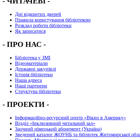
- ЧИТАЧЕВІ -
Дні відкритих дверей
Правила користування бібліотекою
Розклад роботи бібліотеки
Як записатися
- ПРО НАС -
Бібліотека у ЗМІ
Відеоматеріали
Державні закупівлі
Історія бібліотеки
Наша адреса
Наші партнери
Структура бібліотеки
- ПРОЕКТИ -
Інформаційно-ресурсний центр «Вікно в Америку»
Вiддiл «Інклюзивний читальний зал»
Заочний німецький абонемент (Україна)
Зведений каталог ЖОУНБ та бібліотек Житомирської обла