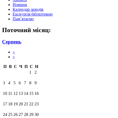
Новини
Календар заходів
Екскурсія бібліотекою
Пам`ятаємо
Поточний місяц:
Серпень
«
»
П
В
С
Ч
П
С
Н
1
2
3
4
5
6
7
8
9
10
11
12
13
14
15
16
17
18
19
20
21
22
23
24
25
26
27
28
29
30