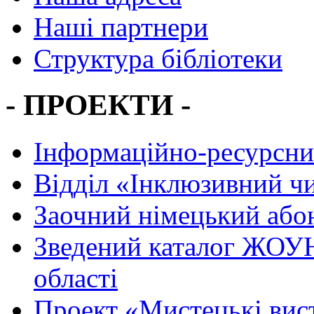
Наші партнери
Структура бібліотеки
- ПРОЕКТИ -
Інформаційно-ресурсни
Вiддiл «Інклюзивний ч
Заочний німецький або
Зведений каталог ЖОУН
області
Проект «Мистецькі вис