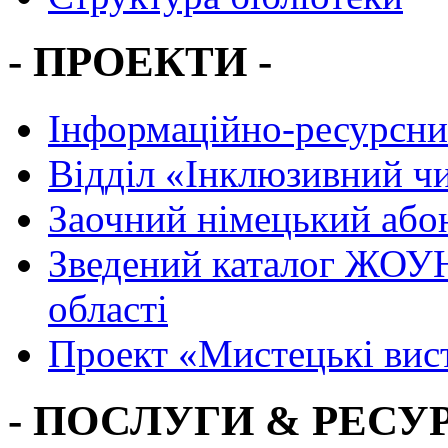
- ПРОЕКТИ -
Інформаційно-ресурсни
Вiддiл «Інклюзивний ч
Заочний німецький або
Зведений каталог ЖОУН
області
Проект «Мистецькі вис
- ПОСЛУГИ & РЕСУР