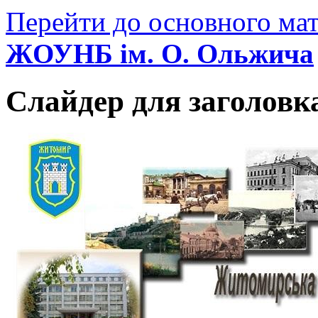
Перейти до основного мат
ЖОУНБ ім. О. Ольжича
Слайдер для заголовк