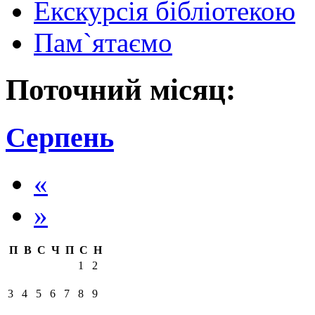
Екскурсія бібліотекою
Пам`ятаємо
Поточний місяц:
Серпень
«
»
П
В
С
Ч
П
С
Н
1
2
3
4
5
6
7
8
9