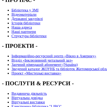
Бібліотека у ЗМІ
Відеоматеріали
Державні закупівлі
Історія бібліотеки
Наша адреса
Наші партнери
Структура бібліотеки
- ПРОЕКТИ -
Інформаційно-ресурсний центр «Вікно в Америку»
Вiддiл «Інклюзивний читальний зал»
Заочний німецький абонемент (Україна)
Зведений каталог ЖОУНБ та бібліотек Житомирської обла
Проект «Мистецькі виставки»
- ПОСЛУГИ & РЕСУРСИ -
Видавнича діяльність
Віртуальна довідка
Віртуальні виставки
Електронна бібліотека "LIBO"