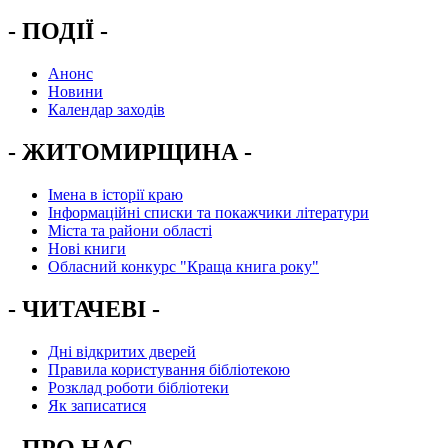
- ПОДІЇ -
Анонс
Новини
Календар заходів
- ЖИТОМИРЩИНА -
Імена в історії краю
Інформаційні списки та покажчики літератури
Міста та райони області
Нові книги
Обласний конкурс "Краща книга року"
- ЧИТАЧЕВІ -
Дні відкритих дверей
Правила користування бібліотекою
Розклад роботи бібліотеки
Як записатися
- ПРО НАС -