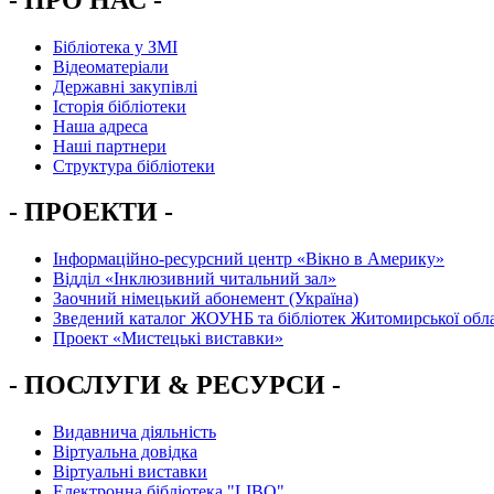
Бібліотека у ЗМІ
Відеоматеріали
Державні закупівлі
Історія бібліотеки
Наша адреса
Наші партнери
Структура бібліотеки
- ПРОЕКТИ -
Інформаційно-ресурсний центр «Вікно в Америку»
Вiддiл «Інклюзивний читальний зал»
Заочний німецький абонемент (Україна)
Зведений каталог ЖОУНБ та бібліотек Житомирської обла
Проект «Мистецькі виставки»
- ПОСЛУГИ & РЕСУРСИ -
Видавнича діяльність
Віртуальна довідка
Віртуальні виставки
Електронна бібліотека "LIBO"