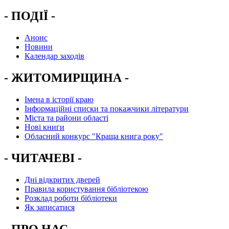
- ПОДІЇ -
Анонс
Новини
Календар заходів
- ЖИТОМИРЩИНА -
Імена в історії краю
Інформаційні списки та покажчики літератури
Міста та райони області
Нові книги
Обласний конкурс "Краща книга року"
- ЧИТАЧЕВІ -
Дні відкритих дверей
Правила користування бібліотекою
Розклад роботи бібліотеки
Як записатися
- ПРО НАС -