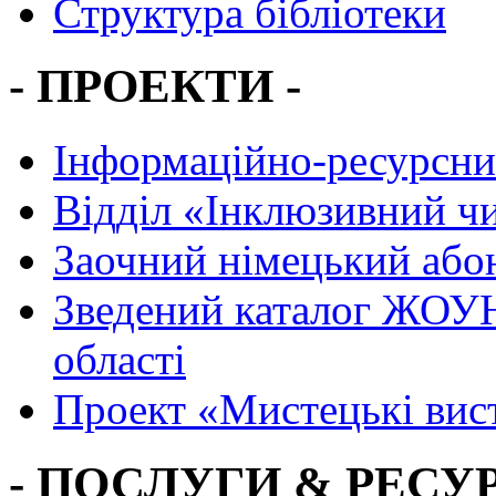
Структура бібліотеки
- ПРОЕКТИ -
Інформаційно-ресурсни
Вiддiл «Інклюзивний ч
Заочний німецький або
Зведений каталог ЖОУН
області
Проект «Мистецькі вис
- ПОСЛУГИ & РЕСУР