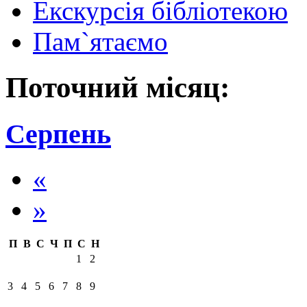
Екскурсія бібліотекою
Пам`ятаємо
Поточний місяц:
Серпень
«
»
П
В
С
Ч
П
С
Н
1
2
3
4
5
6
7
8
9