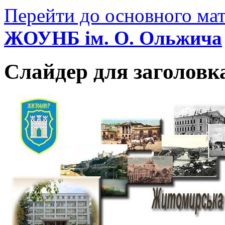
Перейти до основного мат
ЖОУНБ ім. О. Ольжича
Слайдер для заголовк