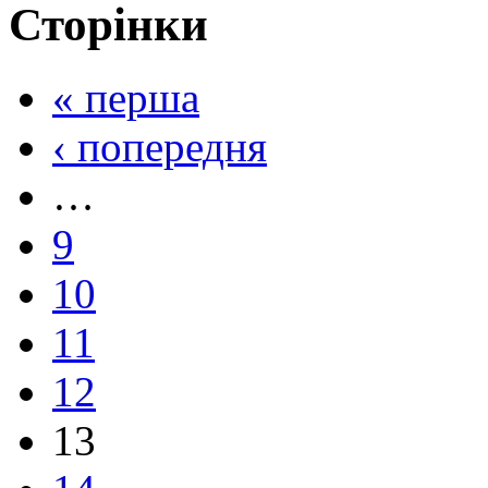
Сторінки
« перша
‹ попередня
…
9
10
11
12
13