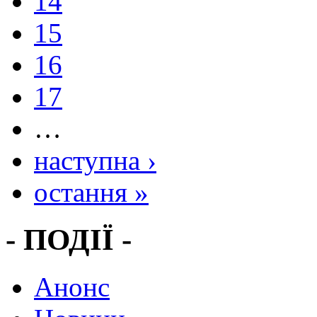
14
15
16
17
…
наступна ›
остання »
- ПОДІЇ -
Анонс