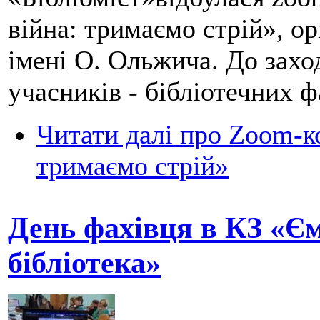
війна: тримаємо стрій», 
імені О. Ольжича. До зах
учасників - бібліотечних
Читати далі
про Zoom-ко
тримаємо стрій»
День фахівця в КЗ «Є
бібліотека»