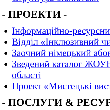
- ПРОЕКТИ -
Інформаційно-ресурсни
Вiддiл «Інклюзивний ч
Заочний німецький або
Зведений каталог ЖОУН
області
Проект «Мистецькі вис
- ПОСЛУГИ & РЕСУР